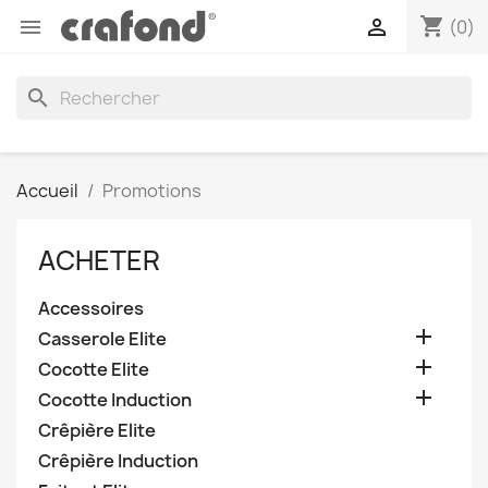
shopping_cart


(0)
search
Accueil
Promotions
ACHETER
Accessoires

Casserole Elite

Cocotte Elite

Cocotte Induction
Crêpière Elite
Crêpière Induction