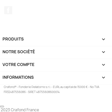
Facebook
PRODUITS

NOTRE SOCIÉTÉ

VOTRE COMPTE

INFORMATIONS
keyboard_arrow_down
Crafond® - Fonderie Dellatorre s.r.l. - EURL au capital de 15000 € - No TVA
FR32487556086 - SIRET 48755608600014
2023 Crafond France