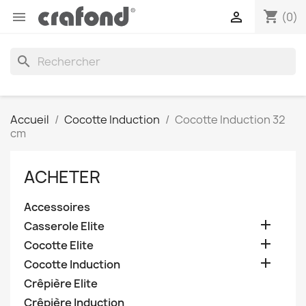
shopping_cart


(0)
search
Accueil
Cocotte Induction
Cocotte Induction 32
cm
ACHETER
Accessoires

Casserole Elite

Cocotte Elite

Cocotte Induction
Crêpière Elite
Crêpière Induction