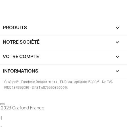
PRODUITS

NOTRE SOCIÉTÉ

VOTRE COMPTE

INFORMATIONS
keyboard_arrow_down
Crafond® - Fonderie Dellatorre s.r.l. - EURL au capital de 15000 € - No TVA
FR32487556086 - SIRET 48755608600014
2023 Crafond France
|