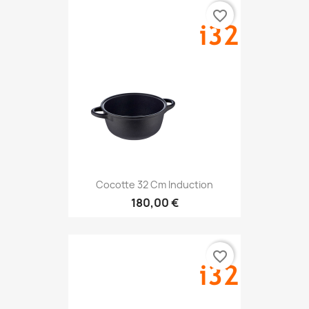
favorite_border
Cocotte 32 Cm Induction
180,00 €
favorite_border