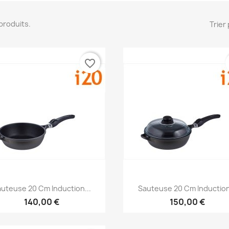
4 produits.
Trier 
favorite_border
Aperçu rapide
Aperçu rapide


uteuse 20 Cm Induction...
Sauteuse 20 Cm Induction
140,00 €
150,00 €