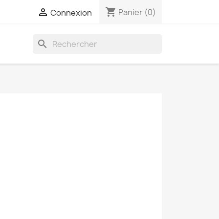
shopping_cart

Panier
(0)
Connexion
search