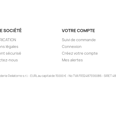
E SOCIÉTÉ
VOTRE COMPTE
BRICATION
Suivi de commande
ns légales
Connexion
nt sécurisé
Créez votre compte
ctez-nous
Mes alertes
derie Dellatorre s.r.l. - EURL au capital de 15000 € - No TVA FR32487556086 - SIRET