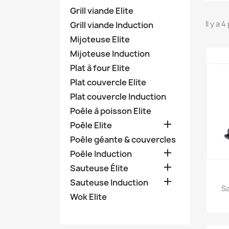
Grill viande Elite
Il y a 
Grill viande Induction
Mijoteuse Elite
Mijoteuse Induction
Plat à four Elite
Plat couvercle Elite
Plat couvercle Induction
Poêle à poisson Elite

Poêle Elite
Poêle géante & couvercles

Poêle Induction

Sauteuse Élite

Sauteuse Induction
Sa
Wok Elite