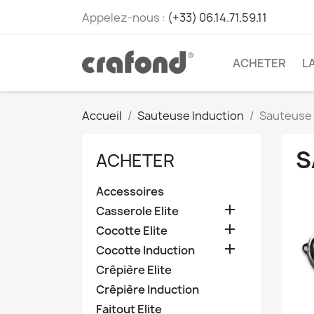
Appelez-nous :
(+33) 06.14.71.59.11
ACHETER
L
Accueil
Sauteuse Induction
Sauteuse 
S
ACHETER
Accessoires

Casserole Elite

Cocotte Elite

Cocotte Induction
Crêpière Elite
Crêpière Induction
Faitout Elite