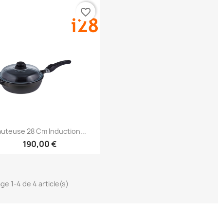
favorite_border
Aperçu rapide

uteuse 28 Cm Induction...
190,00 €
ge 1-4 de 4 article(s)