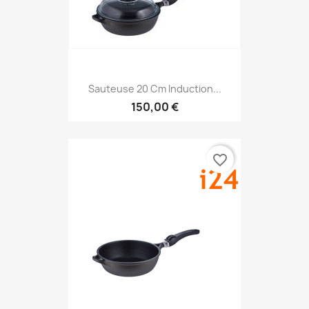
Sauteuse 20 Cm Induction...
150,00 €
favorite_border