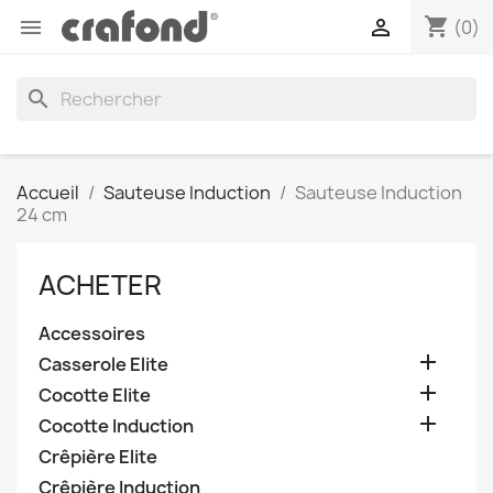
shopping_cart


(0)
search
Accueil
Sauteuse Induction
Sauteuse Induction
24 cm
ACHETER
Accessoires

Casserole Elite

Cocotte Elite

Cocotte Induction
Crêpière Elite
Crêpière Induction