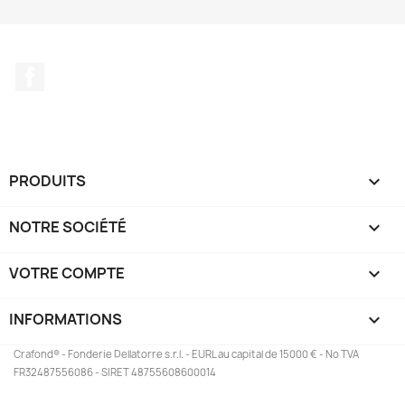
Facebook
PRODUITS

NOTRE SOCIÉTÉ

VOTRE COMPTE

INFORMATIONS
keyboard_arrow_down
Crafond® - Fonderie Dellatorre s.r.l. - EURL au capital de 15000 € - No TVA
FR32487556086 - SIRET 48755608600014