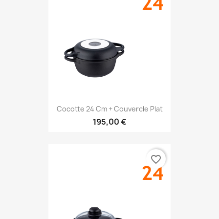
Cocotte 24 Cm + Couvercle Plat
195,00 €
favorite_border