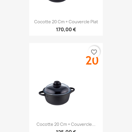
Cocotte 20 Cm + Couvercle Plat
170,00 €
favorite_border
Cocotte 20 Cm + Couvercle...
125,00 €