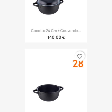
Cocotte 24 Cm + Couvercle...
140,00 €
favorite_border