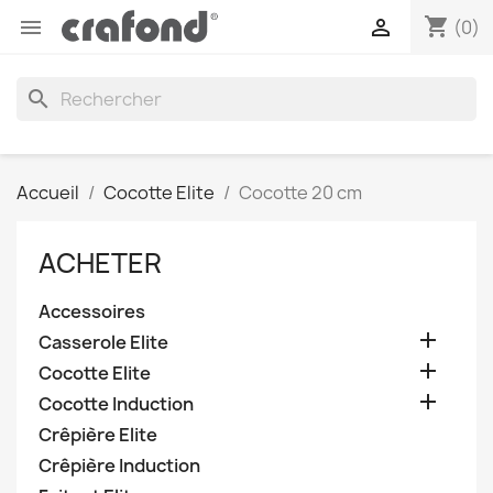
shopping_cart


(0)
search
Accueil
Cocotte Elite
Cocotte 20 cm
ACHETER
Accessoires

Casserole Elite

Cocotte Elite

Cocotte Induction
Crêpière Elite
Crêpière Induction