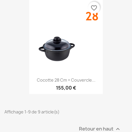
favorite_border
Cocotte 28 Cm + Couvercle...
155,00 €
Affichage 1-9 de 9 article(s)
Retour en haut
