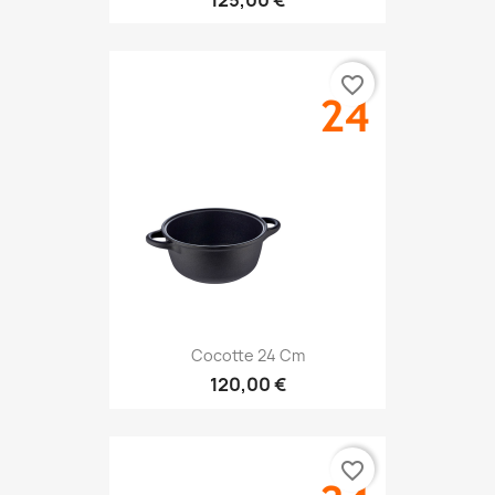
favorite_border
Cocotte 24 Cm
120,00 €
favorite_border