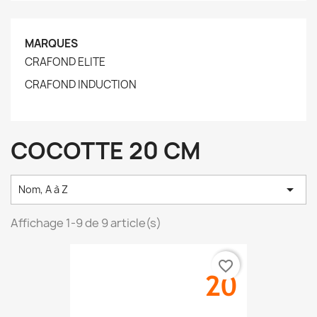
MARQUES
CRAFOND ELITE
CRAFOND INDUCTION
COCOTTE 20 CM

Nom, A à Z
Affichage 1-9 de 9 article(s)
favorite_border