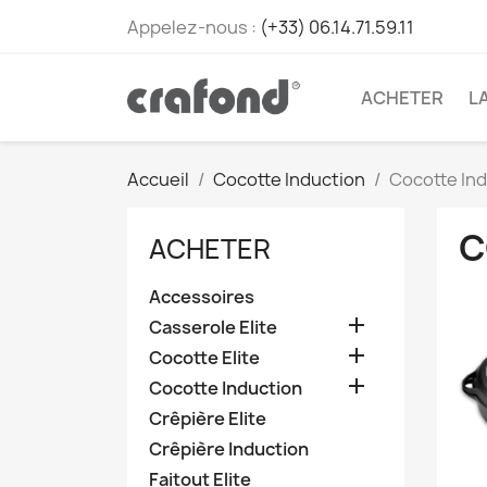
Appelez-nous :
(+33) 06.14.71.59.11
ACHETER
L
Accueil
Cocotte Induction
Cocotte In
C
ACHETER
Accessoires

Casserole Elite

Cocotte Elite

Cocotte Induction
Crêpière Elite
Crêpière Induction
Faitout Elite