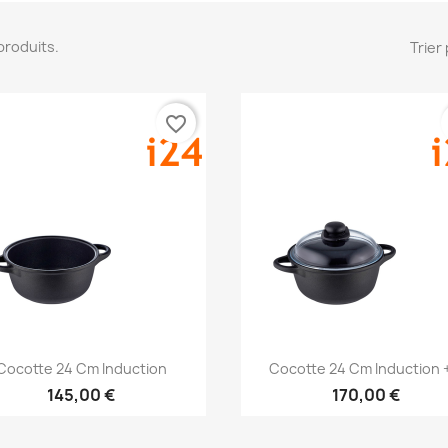
3 produits.
Trier 
favorite_border
Aperçu rapide
Aperçu rapide


Cocotte 24 Cm Induction
Cocotte 24 Cm Induction +
145,00 €
170,00 €