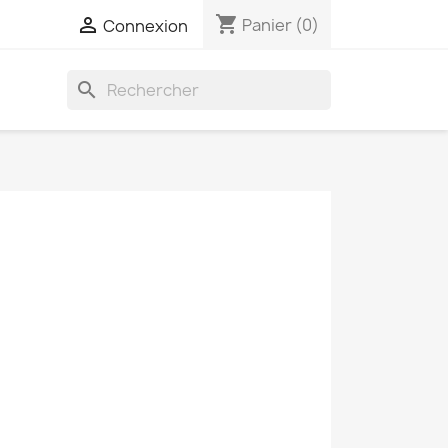
shopping_cart

Panier
(0)
Connexion
search