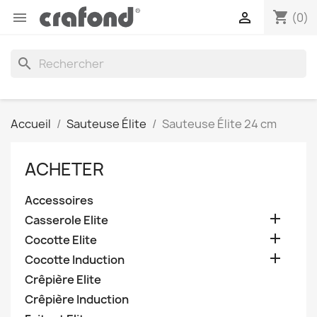
shopping_cart


(0)
search
Accueil
Sauteuse Élite
Sauteuse Élite 24 cm
ACHETER
Accessoires

Casserole Elite

Cocotte Elite

Cocotte Induction
Crêpière Elite
Crêpière Induction