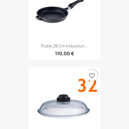
Poêle 28 Cm Induction...
110,00 €
favorite_border