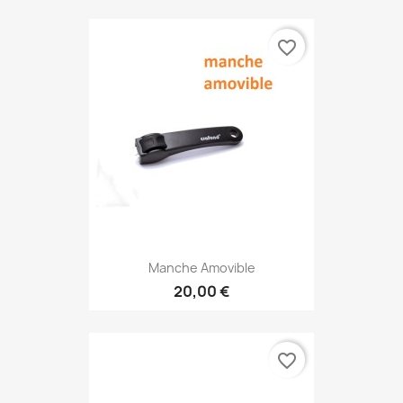
favorite_border
Manche Amovible
20,00 €
favorite_border