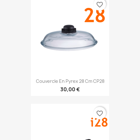
favorite_border
Couvercle En Pyrex 28 Cm CP28
30,00 €
favorite_border