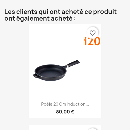
Les clients qui ont acheté ce produit
ont également acheté :
favorite_border
Poêle 20 Cm Induction...
80,00 €