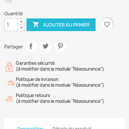
TTC
Quantité

favorite_border
AJOUTER AU PANIER
Partager
Garanties sécurité
(à modifier dans le module "Réassurance")
Politique de livraison
(à modifier dans le module "Réassurance")
Politique retours
(à modifier dans le module "Réassurance")
Description
Détails du produit