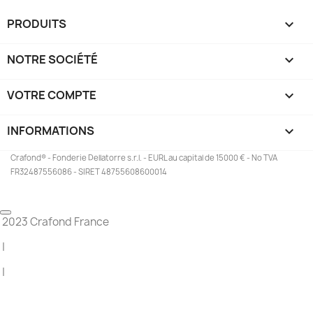
PRODUITS

NOTRE SOCIÉTÉ

VOTRE COMPTE

INFORMATIONS
keyboard_arrow_down
Crafond® - Fonderie Dellatorre s.r.l. - EURL au capital de 15000 € - No TVA
FR32487556086 - SIRET 48755608600014
2023 Crafond France
|
|