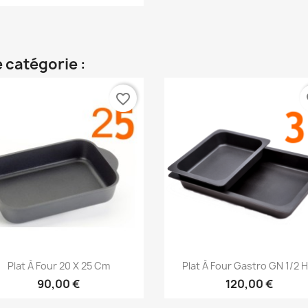
 catégorie :
favorite_border
fa
Aperçu rapide
Aperçu rapide


Plat À Four 20 X 25 Cm
Plat À Four Gastro GN 1/2 H.
90,00 €
120,00 €