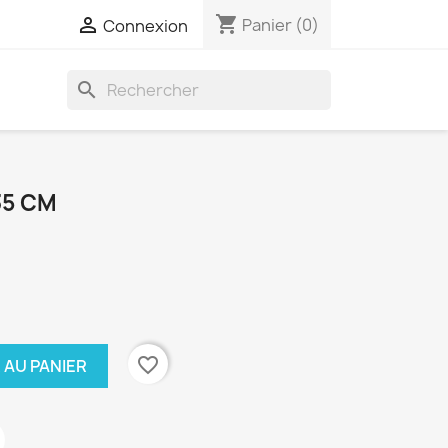
shopping_cart

Panier
(0)
Connexion
search
35 CM
favorite_border
 AU PANIER