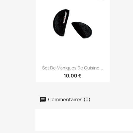
Aperçu rapide

Set De Maniques De Cuisine...
10,00 €
Commentaires (0)