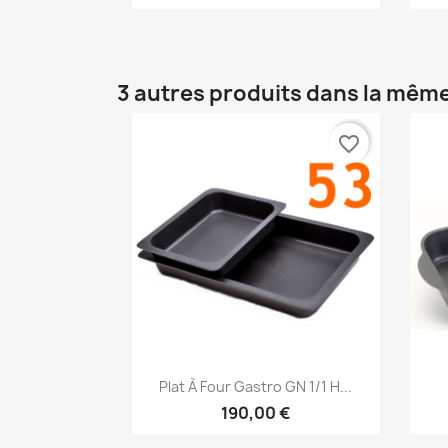
3 autres produits dans la même
favorite_border
Aperçu rapide

Plat À Four Gastro GN 1/1 H...
190,00 €