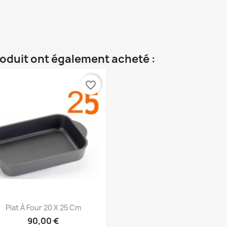
roduit ont également acheté :
favorite_border
Aperçu rapide

Plat À Four 20 X 25 Cm
90,00 €