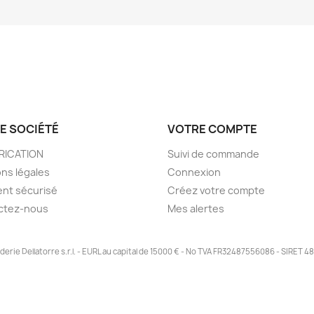
E SOCIÉTÉ
VOTRE COMPTE
BRICATION
Suivi de commande
ns légales
Connexion
nt sécurisé
Créez votre compte
ctez-nous
Mes alertes
derie Dellatorre s.r.l. - EURL au capital de 15000 € - No TVA FR32487556086 - SIRET