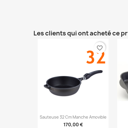
Les clients qui ont acheté ce p
favorite_border
Aperçu rapide

Sauteuse 32 Cm Manche Amovible
170,00 €