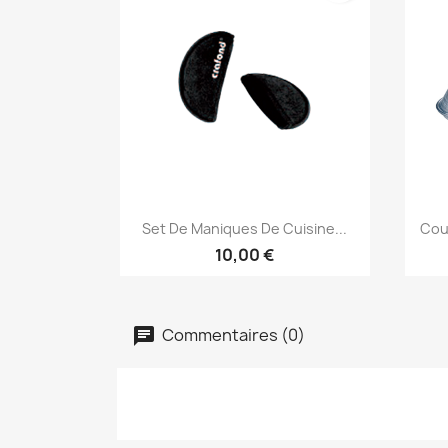
Aperçu rapide

Set De Maniques De Cuisine...
Cou
10,00 €
Commentaires (0)