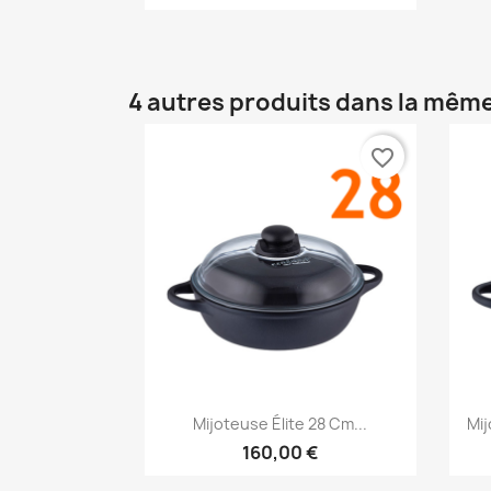
4 autres produits dans la même
favorite_border
Aperçu rapide

Mijoteuse Élite 28 Cm...
Mij
160,00 €