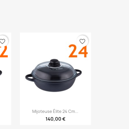
vorite_border
favorite_border
Aperçu rapide

Mijoteuse Élite 24 Cm...
140,00 €