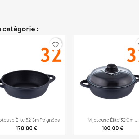
 catégorie :
favorite_border
fa
Aperçu rapide
Aperçu rapide


oteuse Élite 32 Cm Poignées
Mijoteuse Élite 32 Cm...
170,00 €
180,00 €