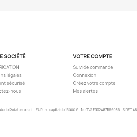
E SOCIÉTÉ
VOTRE COMPTE
BRICATION
Suivi de commande
ns légales
Connexion
nt sécurisé
Créez votre compte
ctez-nous
Mes alertes
derie Dellatorre s.r.l. - EURL au capital de 15000 € - No TVA FR32487556086 - SIRET