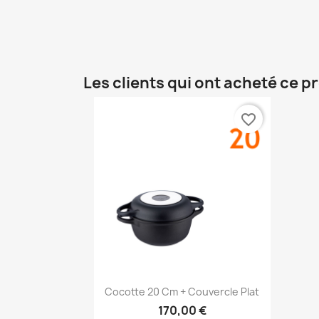
Les clients qui ont acheté ce p
favorite_border
Aperçu rapide

Cocotte 20 Cm + Couvercle Plat
170,00 €