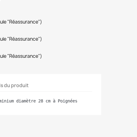
dule "Réassurance")
dule "Réassurance")
dule "Réassurance")
ls du produit
minium diamètre 28 cm à Poignées