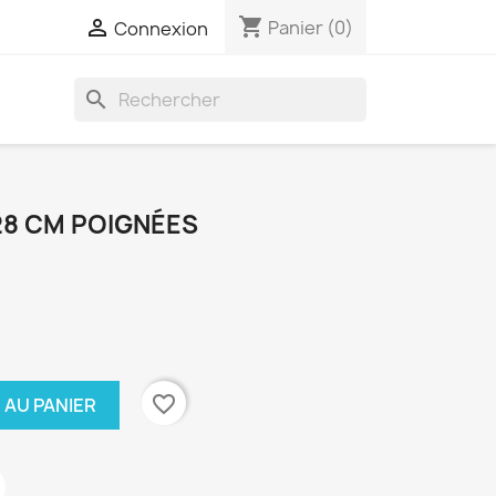
shopping_cart

Panier
(0)
Connexion
search
28 CM POIGNÉES
favorite_border
 AU PANIER